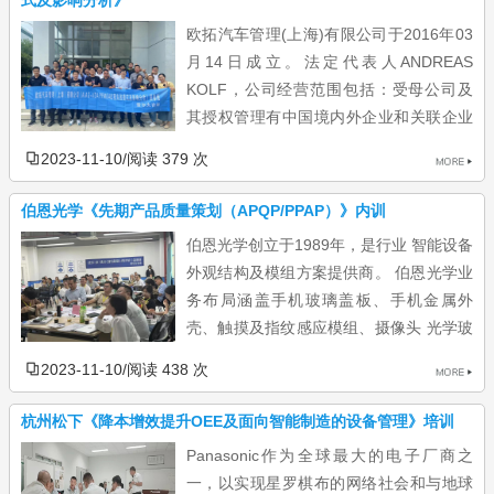
术，并通过采购新型设备、翻新现有设备扩...
欧拓汽车管理(上海)有限公司于2016年03
月14日成立。法定代表人ANDREAS
KOLF，公司经营范围包括：受母公司及
其授权管理有中国境内外企业和关联企业
的委托，为其提供下列服务：投资经营决策；资金运作和财务管
2023-11-10
/
阅读 379 次
理；研究开发和技术支持；商品采购、销售及市场营销服务；供应
链管理等物流运作；承接本公司集团内部的共享服务及境外公司的
伯恩光学《先期产品质量策划（APQP/PPAP）》内训
服务外包；员工培训与管理（仅限亚洲地区）；提供汽车管理解决
伯恩光学创立于1989年，是行业 智能设备
文案；从事汽车零部件的批发、进出口、佣金代理...
外观结构及模组方案提供商。 伯恩光学业
务布局涵盖手机玻璃盖板、手机金属外
壳、触摸及指纹感应模组、摄像头 光学玻
璃 、蓝宝石手表面板、 陶瓷配件 等领域。其产品应用于智能数码
2023-11-10
/
阅读 438 次
设备、 智能穿戴设备 、AR/VR眼镜及汽车行业。 伯恩光学已成为
在全球拥有8个生产基地， 总投资 逾400亿港元，总占地面积约
杭州松下《降本增效提升OEE及面向智能制造的设备管理》培训
200万平方米，雇员近8.5万人的 科技创新 集团。 2023年，伯恩光
Panasonic作为全球最大的电子厂商之
学邀请雷尔夫共同开展APQP内训，授课老师...
一，以实现星罗棋布的网络社会和与地球