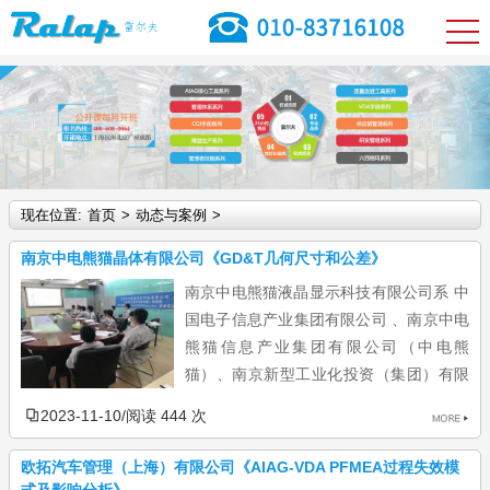
现在位置:
首页
>
动态与案例
>
南京中电熊猫晶体有限公司《GD&T几何尺寸和公差》
南京中电熊猫液晶显示科技有限公司系 中
国电子信息产业集团有限公司 、南京中电
熊猫信息产业集团有限公司（中电熊
猫）、南京新型工业化投资（集团）有限
公司、 南京新港开发总公司 持股共同投资打造的高世代 液晶面板
2023-11-10
/
阅读 444 次
专业生产企业，其中，中电熊猫控股51%。 项目总投资138亿元，
月投产量为8万张 玻璃基板 ，由 夏普 提供全方位技术支持，导入
欧拓汽车管理（上海）有限公司《AIAG-VDA PFMEA过程失效模
夏普GDM技术、4次光罩技术、光配向技术等该领域世界最新技
式及影响分析》