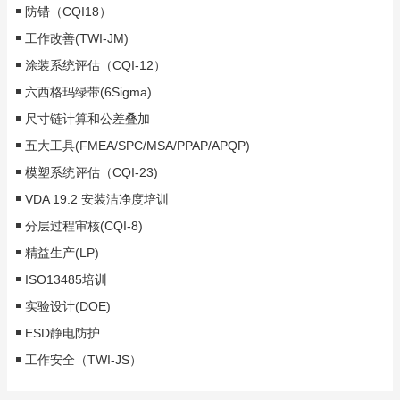
防错（CQI18）
工作改善(TWI-JM)
涂装系统评估（CQI-12）
六西格玛绿带(6Sigma)
尺寸链计算和公差叠加
五大工具(FMEA/SPC/MSA/PPAP/APQP)
模塑系统评估（CQI-23)
VDA 19.2 安装洁净度培训
分层过程审核(CQI-8)
精益生产(LP)
ISO13485培训
实验设计(DOE)
ESD静电防护
工作安全（TWI-JS）