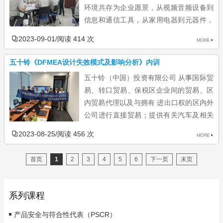
环境共存为企业愿景，从视频音频设备到
信息和通信工具，从家用电器到元器件，
在广泛的领域中不断为您提供高科技环保产品，让您的生活变得更
2023-09-01
/
阅读 414 次
加丰富而精彩。 Panasonic始终坚持创造顾客价值，为顾客带来安
心、安全、舒适、便利的感受。 Panasonic集团已经在中国大陆地
五十铃《DFMEA设计失效模式及影响分析》内训
区（含香港地区）拥有119多家企业、约10万员工（含三洋和松下
五十铃（中国）投资有限公司 从事国际贸
电工集团），事业活动涉及研究开发，制造、销...
易、转口贸易、保税区企业间的贸易、区
内贸易代理以及与拥有 进出口权的区内外
公司进行直接贸易；提供有关汽车及相关
产品的技术和管 理咨询、培训；商业性简单加工。2023年8月 五
2023-08-25
/
阅读 456 次
十铃邀请雷尔夫共同参加DFMEA内训，授课老师是徐老师，受到
学员一直好评！ ...
首页
1
2
3
4
5
6
下一页
末页
系列课程
产品安全与符合性代表（PSCR）