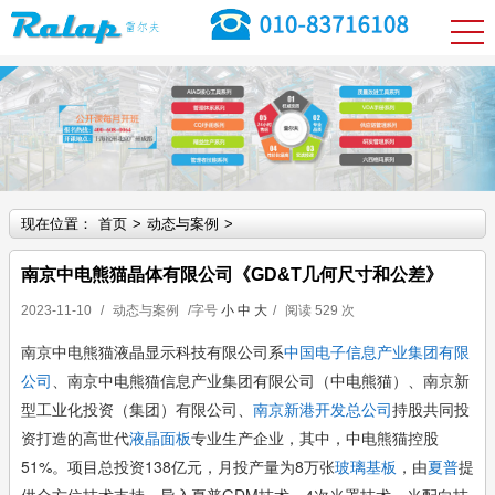
现在位置：
首页
>
动态与案例
>
南京中电熊猫晶体有限公司《GD&T几何尺寸和公差》
2023-11-10
/
动态与案例
/字号
小
中
大
/
阅读
529 次
南京中电熊猫液晶显示科技有限公司系
中国电子信息产业集团有限
公司
、南京中电熊猫信息产业集团有限公司（中电熊猫）、南京新
型工业化投资（集团）有限公司、
南京新港开发总公司
持股共同投
资打造的高世代
液晶面板
专业生产企业，其中，中电熊猫控股
51%。
项目总投资138亿元，月投产量为8万张
玻璃基板
，由
夏普
提
供全方位技术支持，导入夏普GDM技术、4次光罩技术、光配向技