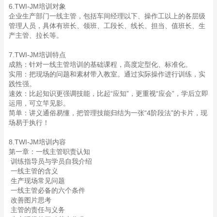
6.TWI-JM培训对象
企业生产部门一线主管，包括车间经理以下、操作工以上的各层级
管理人员，具体有班长、领班、工段长、线长、担当、值班长、生
产主管、拉长等。
7.TWI-JM培训特点
成熟：针对一线主管培训的基础课程，高度定型化、标准化。
实用：把现场的问题和素材带入教室。通过实际操作进行训练，实
践性强。
速效：比起知识更强调技能，比起“应知”，更重视“应会”，学后立即
运用，可立竿见影。
简单：讲义通俗易懂，把管理技能归结为一张“4阶段法”的卡片，现
场易于执行！
8.TWI-JM培训内容
第一章：一线主管职责认知
训练指导员与学员自我介绍
一线主管的含义
生产现场常见问题
一线主管必备的六个条件
改善图片思考
主管的责任与义务