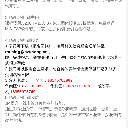
公开课程地点:
杭州、上海、北京、广州、成都、南京、苏州每月滚
动开班。
3.TWI-JM培训费用
课程费用:3200RMB/人,3人以上团体报名9.5折优惠。免费赠送
MINITAB软件套。可安排进厂内训,受训名额不限。
4.TWI-JM培训报名
1.学员可下载《报名回执》，填写相关信息后发送邮件至
training@hzuhong.cn
，
即可完成报名。并在开课当日上午8:30分至指定的开课地点办理正
式报道手续；
2.我们可以根据企业需求，结合具体实际情况提供进厂培训服务，
受训名额不限；
3.咨询电话：
全国：
18145705982
华南区:
18145705982
华北区:
010-83716108
值班手
机:
18958078749
5.TWI-JM培训收益
JM提升一线主管改善作业的技能；
通过对作业的每一个细节进行细分和研究，运用去除，合并，重
组，简化作业的方法进行改善。是针对一线主管不花钱，少花钱的
改善方法。