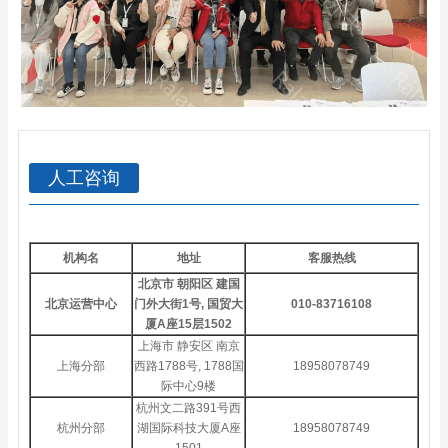
人工咨询
机构名
地址
客服热线
北京市 朝阳区 建国
北京运营中心
门外大街1号, 国贸大
010-83716108
厦A座15层1502
上海市 静安区 南京
上海分部
西路1788号, 1788国
18958078749
际中心9楼
杭州文二路391号西
杭州分部
湖国际科技大厦A座
18958078749