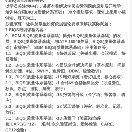
6.BIQS培训课程特色
以学员关注为中心，讲师本着解决学员实际问题的原则展开教学；
培训将介绍BIQS(质量体系基础） 30个模块要求，课堂上采用小组
讨论、练习为主。
沙盘演练：让学员掌握如何依据理论要求来解决实际问题；
7.BIQS培训课程内容：
0、SGM BIQS(质量体系基础）简介(BIQS(质量体系基础）的发
展、BIQS(质量体系基础）与IATF 16949关系、BIQS(质量体系基
础）审核评价、SGM BIQS(质量体系基础）应用策略等）
1.1、BIQS(质量体系基础）-8快速反应（关键步骤、会议模式、快
反看板）
1.2、BIQS(质量体系基础）-9团队合作解决问题（基本原则、问题
解决步骤、4钻、5WHY、鱼骨图、DDW、经验教训）
1.3、BIQS(质量体系基础）-15 暗灯系统（暗灯组成、核心要求）
2.1、BIQS(质量体系基础）-1 合格/不合格物料区分（可追溯性、
标识、断点、遏制、隔离、放行）
2.2、BIQS(质量体系基础）-16 报警与升级（金字塔、报警限、响
应）
2.3、BIQS(质量体系基础）-22 返工返修（评审、标准化、记录、
放行）
3.1、BIQS(质量体系基础）-13 质量门（验证岗位/终
检/CARE/GP12）（临时/永久验证岗位、最终检验、CARE、
GP12检验）