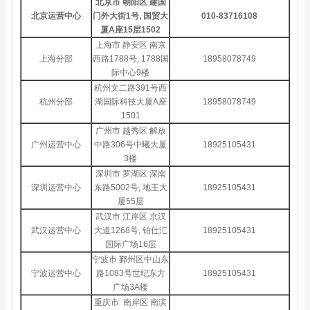
北京市 朝阳区 建国
北京运营中心
门外大街1号, 国贸大
010-83716108
厦A座15层1502
上海市 静安区 南京
上海分部
西路1788号, 1788国
18958078749
际中心9楼
杭州文二路391号西
杭州分部
湖国际科技大厦A座
18958078749
1501
广州市 越秀区 解放
广州运营中心
中路306号中曦大厦
18925105431
3楼
深圳市 罗湖区 深南
深圳运营中心
东路5002号, 地王大
18925105431
厦55层
武汉市 江岸区 京汉
武汉运营中心
大道1268号, 铂仕汇
18925105431
国际广场16层
宁波市 鄞州区中山东
宁波运营中心
路1083号世纪东方
18925105431
广场3A楼
重庆市 南岸区 南滨