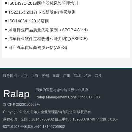
IS014971-2019医疗器械风险管理培训
TS22163:2017(IRIS新版)内审员培训
ISO14064：2018培训
风电行业产品质量先期策划（APQP 4Wind）
汽车行业软件过程改进和能力测定(ASPICE)
日产汽车供应商资质评估(ASES)
服务网点：北京、上海、苏州、重庆、广州、深圳、杭州、武汉
Ralap
用狼的智慧与忠告与世界企业共存
Ralap Management Consulting CO.,LTD
京ICP备2023010902号
Copyright © 北京雷尔夫企业管理咨询有限公司 版权所有
课程咨询：
全国：18145705982
值班手机：18958078749
华北区：010-
83716108
全国其他地区:18145705982