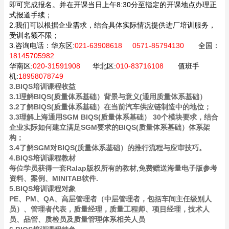
即可完成报名。并在开课当日上午8:30分至指定的开课地点办理正
式报道手续；
2.我们可以根据企业需求，结合具体实际情况提供进厂培训服务，
受训名额不限；
3.咨询电话：
华东区:
021-63908618 0571-85794130
全国：
18145705982
华南区:
020-31591908
华北区:
010-83716108
值班手
机:
18958078749
3.BIQS培训课程收益
3.1理解BIQS(质量体系基础）背景与意义(通用质量体系基础）
3.2了解BIQS(质量体系基础）在当前汽车供应链制造中的地位；
3.3理解上海通用SGM BIQS(质量体系基础） 30个模块要求，结合
企业实际如何建立满足SGM要求的BIQS(质量体系基础）体系架
构；
3.4了解SGM对BIQS(质量体系基础）的推行流程与应审技巧。
4.BIQS培训课程教材
每位学员获得一套Ralap版权所有的教材,免费赠送海量电子版参考
资料、案例、MINITAB软件.
5.BIQS培训课程对象
PE、PM、QA、高层管理者（中层管理者，包括车间主任级别人
员）、管理者代表，质量经理，质量工程师、项目经理，技术人
员、品管、质检员及质量管理体系相关人员