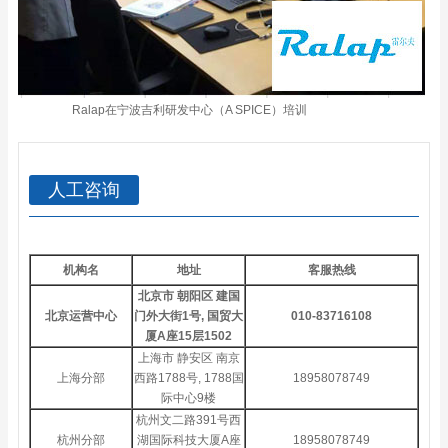
Ralap在宁波吉利研发中心（A SPICE）培训
人工咨询
机构名
地址
客服热线
北京市 朝阳区 建国
北京运营中心
门外大街1号, 国贸大
010-83716108
厦A座15层1502
上海市 静安区 南京
上海分部
西路1788号, 1788国
18958078749
际中心9楼
杭州文二路391号西
杭州分部
湖国际科技大厦A座
18958078749