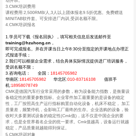
动开班。
3.CMK培训费用
课程费用:2,500RMB/人,3人以上团体报名9.5折优惠。免费赠送
MINITAB软件套。可安排进厂内训,受训名额不限。
4.CMK培训报名
1.学员可下载《报名回执》，填写相关信息后发送邮件至
training@hzuhong.cn
，
即可完成报名。并在开课当日上午8:30分至指定的开课地点办理正
式报道手续；
2.我们可以根据企业需求，结合具体实际情况提供进厂培训服务，
受训名额不限；
3.咨询电话：
全国：
18145705982
华南区:
18145705982
华北区:
010-83716108
值班手
机:
18958078749
CMK是德国汽车行业常采用的参数，称为设备能力指数，是衡量设
备稳定性的重要参数指标。
企业零件加工最重要的是设备的稳定
性，工厂按照高生产运行指标购置自动化设备，机床不稳定， 加工
质量差，频繁停机，会影响工厂最终的生存。企业选购的设备，验
收时大多要测试设备的稳定性(Cmk值)，这不仅是中国企业的要
求，也是全世界着名企业的统一要求。Cmk值越高，设备运行就越
稳定，产品质量就越能得到保证。
5.CMK培训对象