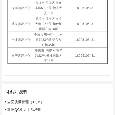
深圳市 罗湖区 深南
深圳运营中心
东路5002号, 地王大
18925105431
厦55层
武汉市 江岸区 京汉
武汉运营中心
大道1268号, 铂仕汇
18925105431
国际广场16层
宁波市 鄞州区中山东
宁波运营中心
路1083号世纪东方
18925105431
广场3A楼
重庆市 南岸区 南滨
重庆运营中心
路22号, 长江国际大
18925105431
厦33层
同系列课程
全面质量管理（TQM）
新旧QC七大手法培训