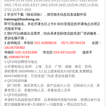
2025年1月14-15日,3月24-25日,4月22-23日,5月27-28日,6月28-
29日,7月22-23日,8月27-28日,9月25-26日,10月28-29日,11月26-
27日,12月27-28日
1.学员可下载《报名回执》，填写相关信息后发送邮件至
training@hzuhong.cn
，
即可完成报名。并在开课当日上午8:30分至指定的开课地点办理正
式报道手续；
2.我们可以根据企业需求，结合具体实际情况提供进厂培训服务，
受训名额不限；
3.咨询电话：
华东区:
021-63908618 0571-85794130
全国：
18145705982
华南区:
020-31591908
华北区:
010-83716108
值班手
机:
18958078749
3.QFD培训费用与地点
公开课程地点:杭州、上海、北京、广州、成都、南京、苏州。
课程费用:3600RMB/人,3人以上团体报名9.5折优惠,免费赠送
MINITAB软件套。可安排进厂内训,受训名额不限。
4.QFD培训对象
部门经理、项目管理人员、新产品设计人员、过程设计人员、质
量管理人员、质量控制人员、质量改进人员等
5.QFD培训特色
本课程为实战落地式课程，以掌握操作技能为目标，授课以各行业
图文视频案例分析+互动研讨 + 问题答疑 + 理论总结为主。