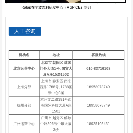
Ralap在宁波吉利研发中心（A SPICE）培训
人工咨询
机构名
地址
客服热线
北京市 朝阳区 建国
北京运营中心
门外大街1号, 国贸大
010-83716108
厦A座15层1502
上海市 静安区 南京
上海分部
西路1788号, 1788国
18958078749
际中心9楼
杭州文二路391号西
杭州分部
湖国际科技大厦A座
18958078749
1501
广州市 越秀区 解放
广州运营中心
中路306号中曦大厦
18925105431
3楼