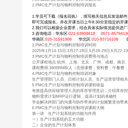
1.PMC生产计划与物料控制培训报名
1.学员可下载《报名回执》，填写相关信息后发送邮件
即可完成报名。并在开课当日上午8:30分至指定的开
2.我们可以根据企业需求，结合具体实际情况提供进
3.咨询电话：
华东区:
021-63908618 0571-857941
华南区:
020-31591908
华北区:
010-83716108
值
2.PMC生产计划与物料控制培训时间
2025年1月14-15日,3月27-28日,5月28-29日,6月22-2
3.PMC生产计划与物料控制培训费用与地点
公开课程地点:杭州、上海、北京、广州、成都、南京
课程费用:3800RMB/人（含授课费，资料费，午餐费
4.PMC生产计划与物料控制培训对象
生产管理部门人员、日程计划人员、生产运营管理相关
5.PMC生产计划与物料控制培训课程收益
有效提高供应链管理人员的库存管理意识，介绍库存控
物料需求计划MRP运行逻辑，提高计划的准确性
学会解决跨部门的沟通与协作带来的计划频繁变动带来
6.PMC生产计划与物料控制培训课程大纲
第一讲 生产计划系统的功能与作用
一）生产计划系统的五大功能
二）企业的生产计划体系