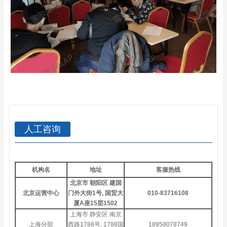
人工咨询
机构名
地址
客服热线
北京市 朝阳区 建国
北京运营中心
门外大街1号, 国贸大
010-83716108
厦A座15层1502
上海市 静安区 南京
上海分部
西路1788号, 1788国
18958078749