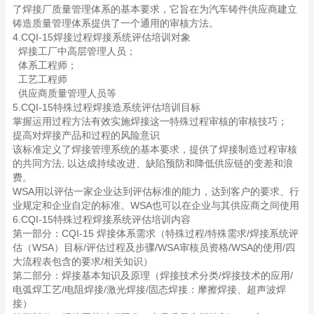
了焊接厂质量管理体系的基本要求，它旨在为汽车铸件供应商建立
铸造质量管理体系提供了一个通用的审核方法。
4.CQI-15焊接过程焊接系统评估培训对象
焊接工厂中高层管理人员；
体系工程师；
工艺工程师
供应商质量管理人员等
5.CQI-15特殊过程焊接造系统评估培训目标
掌握运用过程方法有效实施焊接这一特殊过程审核的审核技巧；
提高对焊接产品和过程的风险意识
该标准定义了焊接管理系统的基本要求，提供了焊接制造过程审核
的共同方法, 以达成持续改进、缺陷预防和降低供应链的变差和浪
费。
WSA用以评估一家企业达到评估标准的能力，达到客户的要求、行
业规定和企业自定的标准。WSA也可以在企业与其供应商之间使用
6.CQI-15特殊过程焊接系统评估培训内容
第一部分：CQI-15 焊接体系需求（特殊过程/特殊需求/焊接系统评
估（WSA）目标/评估过程及步骤/WSA审核员资格/WSA的使用/四
大流程表包含的要求/相关知识）
第二部分：焊接基本知识及原理（焊接技术分类/焊接技术的应用/
电弧焊工艺/电阻焊接/激光焊接/固态焊接：摩擦焊接、超声波焊
接）