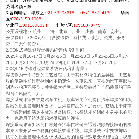
2.我们可以根据企业需求，结合具体实际情况提供进厂培训服务，
受训名额不限；
3.咨询电话：
华东区:
021-63908618 0571-85794130
华南
区:
020-3159 1908
华北区:
13011890824
其他地区:
18958078749
公开课程地点:杭州、上海、北京、广州、成都、南京、苏州。
会议费用：3200元/人（含授课费，资料费，茶点、税费、会务
费，二天午餐费）。
2.CQI-15特殊过程焊接系统评估培训时间
2025年2月16-17日,3月24-25日,4月22-23日,5月25-26日,6月27-
28日,8月23-24日,10月28-29日,11月26-27日,12月27-28日
3.CQI-15特殊过程焊接系统评估培训背景：
焊接作为一个特殊的工艺过程，由于其材料特性的差异性、工艺参
数的复杂性和过程控制的不确定性，长期以来一直视为汽车零部件
制造业的薄弱环节，并将很大程度上直接导致整车产品质量的下降
和召回风险的上升。
焊接系统评审要求是汽车主机厂顾客对向它们提供汽车焊接的组织
提出的质量管理附加要求，是焊接产品的附加要求。它适用于评审
一个铸造组织满足本标准以及顾客、法律法规和组织本身要求的能
力，也适用于铸造组织对供应商的评审。
焊接系统评审要求的目标是在汽车供应链中通过消除焊接缺陷的根
本原因来开发一个稳健的焊接管理系统。焊接系统评审要求与IATF
认可的质量管理体系要求以及适用的顾客特殊定要求相结合，规定