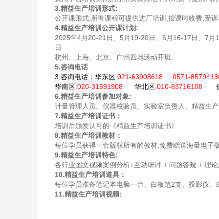
3.精益生产培训形式:
公开课形式,所有课程可提供进厂培训,按课时收费,受训
4.精益生产培训公开课计划:
2025年4月20-21日、5月19-20日、6月16-17日、7月1
日
杭州、上海、北京、广州四地滚动开班.
5.咨询电话
3.咨询电话：
华东区:
021-63908618 0571-857941
华南区:
020-31591908
华北区:
010-83716108
值
6.精益生产培训参加对象:
计量管理人员、仪器校验员、实验室负责人、精益生产
7.精益生产培训证书：
培训后颁发认可的《精益生产培训证书》
8.精益生产培训教材：
每位学员获得一套版权所有的教材,免费赠送海量电子版参
9.精益生产培训特色:
各行业图文视频案例分析+互动研讨 + 问题答疑 + 理
10.精益生产培训道具：
每位学员准备笔记本电脑一台、白板笔2支、投影仪、白
11.精益生产培训视频: