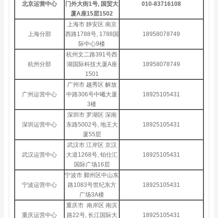
北京运营中心
门外大街1号, 国贸大
010-83716108
厦A座15层1502
上海市 静安区 南京
上海分部
西路1788号, 1788国
18958078749
际中心9楼
杭州文二路391号西
杭州分部
湖国际科技大厦A座
18958078749
1501
广州市 越秀区 解放
广州运营中心
中路306号中曦大厦
18925105431
3楼
深圳市 罗湖区 深南
深圳运营中心
东路5002号, 地王大
18925105431
厦55层
武汉市 江岸区 京汉
武汉运营中心
大道1268号, 铂仕汇
18925105431
国际广场16层
宁波市 鄞州区中山东
宁波运营中心
路1083号世纪东方
18925105431
广场3A楼
重庆市 南岸区 南滨
重庆运营中心
路22号, 长江国际大
18925105431