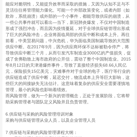
能应对脆弱性，又能提升效率而采取的措施，又因为认知不足与不
灵活往往将管理能力僵化。可能一个外部政策变化，或者内部（如
欺诈，系统崩溃）或外部的一个小事件，都能导致供应的崩溃，从
一些公共事件就可以看出—当下，新冠肺炎爆发，不仅对中国制造
形成了强烈冲击，而且因为疫情蔓延，对于全球供应链管理出形成
了巨大的风险冲击，企业将面临局部的供应中断和成本上升。再往
前看，中美贸易问题，中兴危机，华为面临美国制裁导致的大范围
供应中断。在2017年9月，因为供应商环保不达标被勒令停产，将
导致供应中断三个月，从而引发汽车制造业3000亿的产值损失，促
成了舍弗勒致上海市政府的公开信，震动了整个中国制造业。2015
年8月12日的天津港爆炸事件，导致了直接经济损失68.66人民亿
元，保险损失15亿美元，灾难事件对于全球的电子，医疗等行业的
供应链造成了供应中断，延迟交付，物流成本上升等巨大影响，这
些巨大的间接缺失无法估计。这意味着复杂的供应安全需要谨慎地
管理，最小的风险也影响着绩效。
而风险管理，做为一个新兴的管理概念，正处于发展阶段，它将帮
助采购管理者与团队定义风险并且负责管理。
6.供应链与采购的风险管理培训对象
采购与供应链管理从业人员，以及企业管理人员
7.供应链与采购的风险管理课程大纲：