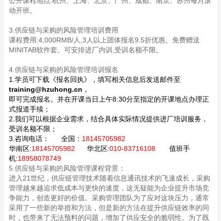
公开课程地点:杭州、上海、北京、广州、成都、南京、苏州每月滚
动开班。
3.供应链与采购的风险管理培训费用
课程费用:4,000RMB/人,3人以上团体报名9.5折优惠。免费赠送
MINITAB软件套。可安排进厂内训,受训名额不限。
4.供应链与采购的风险管理培训报名
1.学员可下载《报名回执》，填写相关信息后发送邮件至
training@hzuhong.cn
，
即可完成报名。并在开课当日上午8:30分至指定的开课地点办理正
式报道手续；
2.我们可以根据企业需求，结合具体实际情况提供进厂培训服务，
受训名额不限；
3.咨询电话：
全国：
18145705982
华南区:
18145705982
华北区:
010-83716108
值班手
机:
18958078749
5.供应链与采购的风险管理课程背景：
进入21世纪，供应链管理技术随着信息通讯技术的飞速成长，采购
管理越来越追求低成本与更快的速度，这无疑能为企业提升市场竞
争能力，创造更好的价值。采购管理团队为了应对这块压力，通常
采用了一些新的举措和方法，但是新的方法在提升供应链效率的同
时，也带来了无法预料的问题，增加了供应安全的脆弱性。为了既