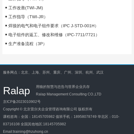
工作改善(TWI-JM)
工作指导（TWI-JR）
焊接的电气和电子组件要求（IPC J-STD-001H）
电子组件的返工、修改和维修（IPC-7711/7721）
生产准备流程（3P）
服务网点：北京、上海、苏州、重庆、广州、深圳、杭州、武汉
Ralap
用狼的智慧与忠告与世界企业共存
Ralap Management Consulting CO.,LTD
京ICP备2023010902号
Copyright © 北京雷尔夫企业管理咨询有限公司 版权所有
课程咨询：
全国：18145705982
值班手机：18958078749
华北区：010-
83716108
全国其他地区:18145705982
Email:training@hzuhong.cn