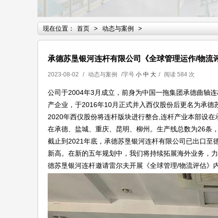
现在位置：
首页
>
动态与案例
>
承德苏垦银河连杆有限公司《全球管理运作/物流
2023-08-02
/
动态与案例
/字号
小
中
大
/
阅读
584 次
公司于2004年3月成立，前身为中国一拖集团承德曲轴
产企业，于2016年10月正式并入西仪股份后更名为承
2020年西仪股份将连杆版块进行整合,连杆产业本部设在
在承德、盐城、重庆、昆明、柳州。生产线总数为26条，
截止到2021年底，承德苏垦银河连杆有限公司已出口至
新高。在新的五年规划中，我们将持续拓展海外业务，力争
德苏垦银河连杆邀请雷尔夫开展《全球管理/物流评估》