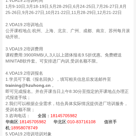
1.VDA19.2培训时间
1月9-10日,3月18-19日,5月28-29日,6月24-25日,7月26-27日,8月
25-26日,9月26-27日,10月21-22日,11月28-29日,12月21-22日
2.VDA19.2培训地点
公开课程地点:杭州、上海、北京、广州、成都、南京、苏州每月滚
动开班。
3.VDA19.2培训费用
课程费用:3900RMB/人,3人以上团体报名9.5折优惠。免费赠送
MINITAB软件套。可安排进厂内训,受训名额不限。
4.VDA19.2培训报名
1.学员可下载《报名回执》，填写相关信息后发送邮件至
training@hzuhong.cn
，
即可完成报名。并在开课当日上午8:30分至指定的开课地点办理正
式报道手续；
2.我们可以根据企业需求，结合具体实际情况提供进厂培训服务，
受训名额不限；
3.咨询电话：
全国：
18145705982
华南区:
18145705982
华北区:
010-83716108
值班手
机:
18958078749
5.VDA19.2培训培训对象