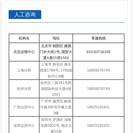
人工咨询
机构名
地址
客服热线
北京市 朝阳区 建国
北京运营中心
门外大街1号, 国贸大
010-83716108
厦A座15层1502
上海市 静安区 南京
上海分部
西路1788号, 1788国
18958078749
际中心9楼
杭州文二路391号西
杭州分部
湖国际科技大厦A座
18958078749
1501
广州市 越秀区 解放
广州运营中心
中路306号中曦大厦
18925105431
3楼
深圳市 罗湖区 深南
深圳运营中心
东路5002号, 地王大
18925105431
厦55层