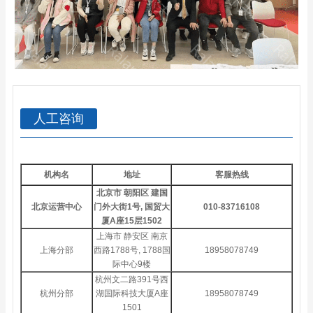
人工咨询
机构名
地址
客服热线
北京市 朝阳区 建国
北京运营中心
门外大街1号, 国贸大
010-83716108
厦A座15层1502
上海市 静安区 南京
上海分部
西路1788号, 1788国
18958078749
际中心9楼
杭州文二路391号西
杭州分部
湖国际科技大厦A座
18958078749
1501