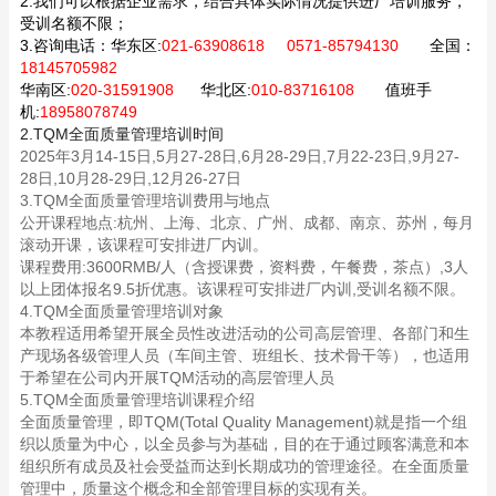
2.我们可以根据企业需求，结合具体实际情况提供进厂培训服务，
受训名额不限；
3.咨询电话：
华东区:
021-63908618 0571-85794130
全国：
18145705982
华南区:
020-31591908
华北区:
010-83716108
值班手
机:
18958078749
2.TQM全面质量管理培训时间
2025年3月14-15日,5月27-28日,6月28-29日,7月22-23日,9月27-
28日,10月28-29日,12月26-27日
3.TQM全面质量管理培训费用与地点
公开课程地点:杭州、上海、北京、广州、成都、南京、苏州，每月
滚动开课，该课程可安排进厂内训。
课程费用:3600RMB/人（含授课费，资料费，午餐费，茶点）,3人
以上团体报名9.5折优惠。该课程可安排进厂内训,受训名额不限。
4.TQM全面质量管理培训对象
本教程适用希望开展全员性改进活动的公司高层管理、各部门和生
产现场各级管理人员（车间主管、班组长、技术骨干等），也适用
于希望在公司内开展TQM活动的高层管理人员
5.TQM全面质量管理培训课程介绍
全面质量管理，即TQM(Total Quality Management)就是指一个组
织以质量为中心，以全员参与为基础，目的在于通过顾客满意和本
组织所有成员及社会受益而达到长期成功的管理途径。在全面质量
管理中，质量这个概念和全部管理目标的实现有关。